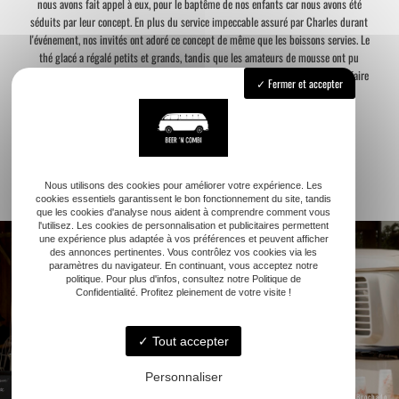
nous avons fait appel à eux, pour le baptême de nos enfants car nous avons été
séduits par leur concept. En plus du service impeccable assuré par Charles durant
l'événement, nos invités ont adoré ce concept de même que les boissons servies. Le
thé glacé a régalé petits et grands, tandis que les amateurs de mousse ont pu
savourer la bière locale. Merci encore pour tout, ne nous manquerons pas de refaire
Fermer et accepter
appel au BEER 'N COMBI pour nos prochains événements familiaux.
Marjorie & Julien
Nous utilisons des cookies pour améliorer votre expérience. Les
cookies essentiels garantissent le bon fonctionnement du site, tandis
que les cookies d'analyse nous aident à comprendre comment vous
l'utilisez. Les cookies de personnalisation et publicitaires permettent
une expérience plus adaptée à vos préférences et peuvent afficher
des annonces pertinentes. Vous contrôlez vos cookies via les
paramètres du navigateur. En continuant, vous acceptez notre
politique. Pour plus d'infos, consultez notre Politique de
Confidentialité. Profitez pleinement de votre visite !
Tout accepter
Personnaliser
© Crédit photo :
Céline Brochado