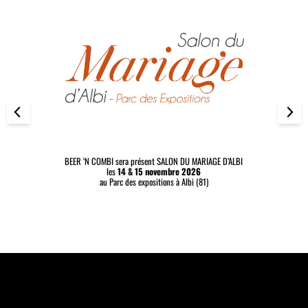
LON DU MARIAGE D’ALBI
BEER ‘N COMBI sera présent au SALON DU M
bre 2026
les
09 & 10 janvier 2027
ns
à Albi (81)
au MEETT de
Toulouse (31)