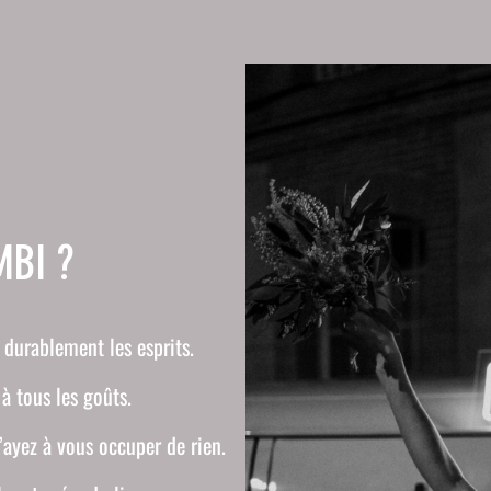
MBI ?
 durablement les esprits.
à tous les goûts.
ayez à vous occuper de rien.