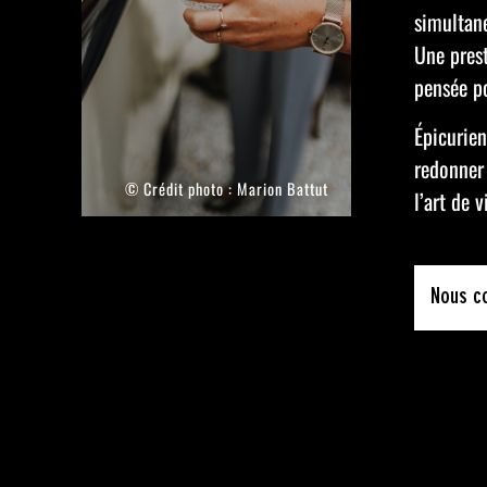
simultané
Une prest
pensée po
Épicurien
redonner 
© Crédit photo :
Marion Battut
l’art de v
Nous c