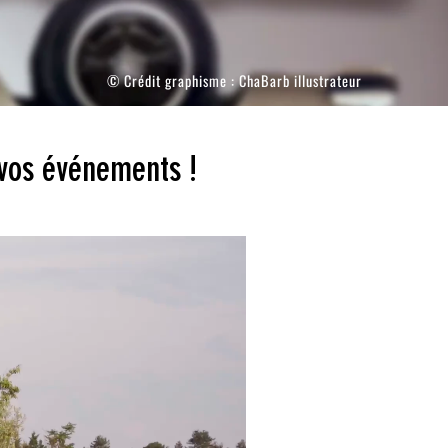
© Crédit graphisme :
ChaBarb illustrateur
r vos événements !