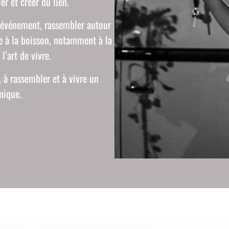
r et créer du lien.
l’événement, rassembler autour
e à la boisson, notamment à la
l’art de vivre.
 à rassembler et à vivre un
nique.